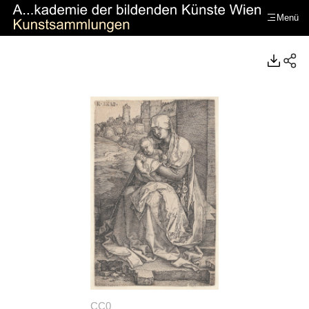
Menü
https://www.kunstsammlungenakademie.at/de/
CC0