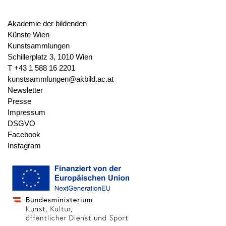
Beschriftung: "14" (verso, unten
links)
Akademie der bildenden
Nummerierung: [...] (verso)
Künste Wien
Kunstsammlungen
Schillerplatz 3, 1010 Wien
Stempel
Sammlungsstempel Akademie
T +43 1 588 16 2201
Wien (Quelle: Lugt (L.1628)),
kunstsammlungen@akbild.ac.at
(recto, oben links)
Newsletter
Presse
Wasserzeichen
nicht vorhanden
Impressum
DSGVO
Facebook
Werkverzeichnis
Bartsch VII.58.40
Instagram
Meder 1932.84.36
Schoch/Mende/Scherbaum
I.187.73
Provenienz
Legat Vincenz von Eyssen, 1844