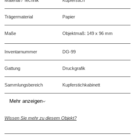
Material / Technik
Kupferstich
Trägermaterial
Papier
Maße
Objektmaß: 149 x 96 mm
Inventarnummer
DG-99
Gattung
Druckgrafik
Sammlungsbereich
Kupferstichkabinett
⌵
Mehr anzeigen
Wissen Sie mehr zu diesem Objekt?
Beschriftung / Signatur
Monogramm und Datierung: "1514
/ AD" (recto, Mitte rechts)