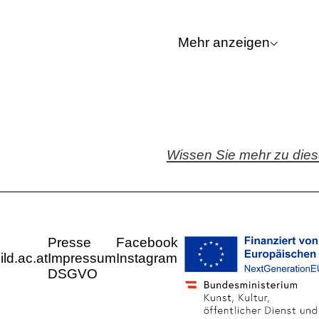
⌵
Mehr anzeigen
Beschriftung / Signatur
Wissen Sie mehr zu die
Stempel
Presse
Facebook
d.ac.at
Impressum
Instagram
Wasserzeichen
DSGVO
Werkverzeichnis