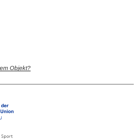
Monogramm: "AD" (recto, unten Mitte)
Nummerierung: "83" (verso, unten links)
sem Objekt?
Sammlungsstempel Akademie Wien
(Quelle: Lugt (L.2573)), (verso, unten
links)
nicht vorhanden
Bartsch VII.116.2