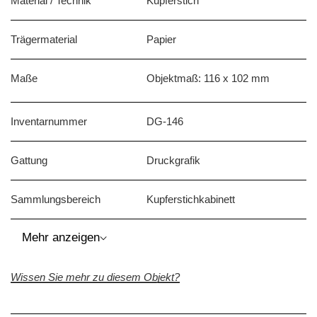
Material / Technik
Kupferstich
Trägermaterial
Papier
Maße
Objektmaß: 116 x 102 mm
Inventarnummer
DG-146
Gattung
Druckgrafik
Sammlungsbereich
Kupferstichkabinett
⌵
Mehr anzeigen
Wissen Sie mehr zu diesem Objekt?
Beschriftung / Signatur
Beschriftung: "Koller. 1847"
(verso, oben links)