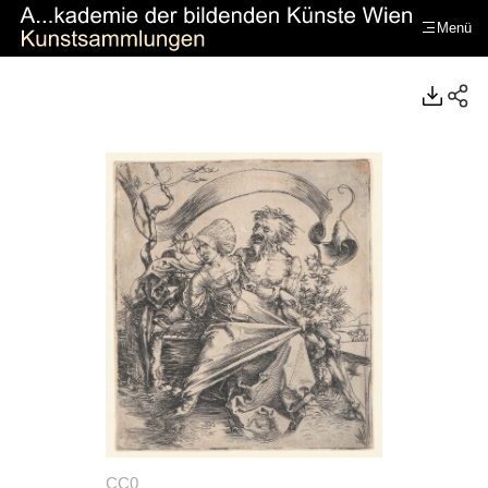
Menü
https://www.kunstsammlungenakademie.at/de/
CC0