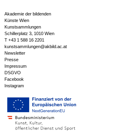
Beschriftung: "[...]", unleserlich
(verso, unten links)
Akademie der bildenden
Beschriftung: "Dürer A." (verso,
Künste Wien
unten links)
Kunstsammlungen
Beschriftung: "92. Sup: Epr. d´une
Schillerplatz 3, 1010 Wien
pièce rare." (verso, unten links)
T +43 1 588 16 2201
kunstsammlungen@akbild.ac.at
Newsletter
Stempel
Sammlungsstempel Akademie
Presse
Wien, (verso, unten links)
Impressum
Sammlerstempel Franz Jozef von
DSGVO
Enzenberg (Quelle: Lugt (L.845)),
Facebook
(verso, unten links)
Instagram
Wasserzeichen
nicht vorhanden
Werkverzeichnis
Bartsch VII.102.92
Meder 1932.101.76
Schoch/Mende/Scherbaum I.27.1