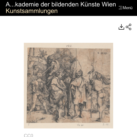
Menü
https://www.kunstsammlungenakademie.at/de/
CC0