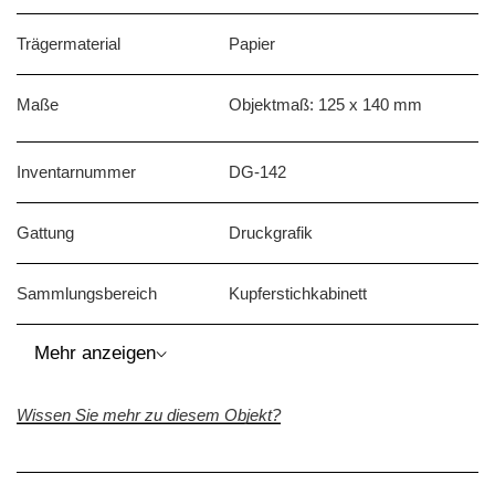
Trägermaterial
Papier
Maße
Objektmaß: 125 x 140 mm
Inventarnummer
DG-142
Gattung
Druckgrafik
Sammlungsbereich
Kupferstichkabinett
⌵
Mehr anzeigen
Wissen Sie mehr zu diesem Objekt?
Beschriftung / Signatur
Beschriftung: "55" (verso, unten
links)