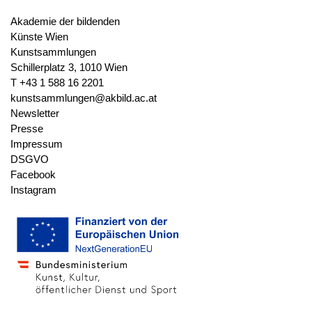
Stempel
Sammlungsstempel Akademie
Akademie der bildenden
Wien (Quelle: Lugt (L.1628)),
Künste Wien
(recto, oben rechts)
Kunstsammlungen
Schillerplatz 3, 1010 Wien
T +43 1 588 16 2201
Wasserzeichen
nicht vorhanden
kunstsammlungen@akbild.ac.at
Newsletter
Presse
Werkverzeichnis
Bartsch VII.99.88
Impressum
Meder 1932.103.81
DSGVO
Schoch/Mende/Scherbaum I.34.4
Facebook
Instagram
Provenienz
Legat Vincenz von Eyssen, 1844